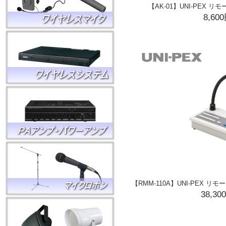
【AK-01】UNI-PEX 
8,60
【RMM-110A】UNI-PEX リ
38,30