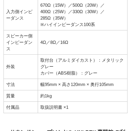
670Ω（15W）／500Ω（20W）／
入力側インピ
400Ω（25W）／330Ω（30W）／
ーダンス
285Ω（35W）
※ハイインピーダンス100系
スピーカー側
インピーダン
4Ω／8Ω／16Ω
ス
必須
取付台（アルミダイカスト）：メタリック
外装
グレー
カバー（ABS樹脂）：グレー
寸法
幅95mm × 高さ120mm × 奥行105mm
質量
約1kg
Eメール
電話
どちらでもよい
付属品
取扱説明書 ×1
プライバシーポリシーをご確認ください。