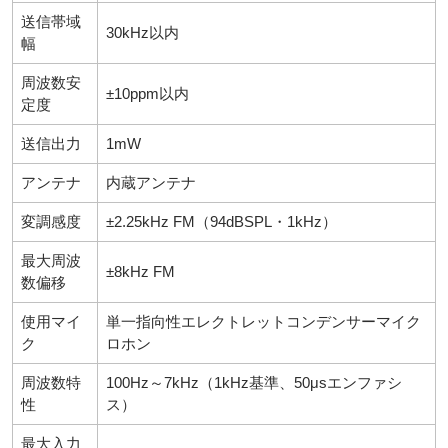
送信帯域
30kHz以内
幅
周波数安
±10ppm以内
定度
送信出力
1mW
Eメール
電話
どちらでもよい
プライバシーポリシーをご確認ください。
アンテナ
内蔵アンテナ
変調感度
±2.25kHz FM（94dBSPL・1kHz）
最大周波
±8kHz FM
数偏移
プライバシーポリシーを確認しました。
使用マイ
単一指向性エレクトレットコンデンサーマイク
ク
ロホン
周波数特
100Hz～7kHz（1kHz基準、50μsエンファシ
性
ス）
最大入力