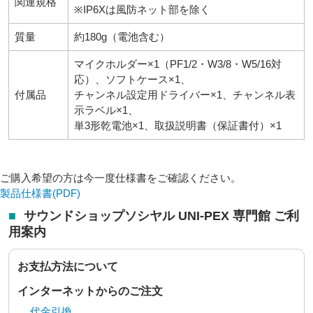
関連規格
※IP6Xは風防ネット部を除く
質量
約180g（電池含む）
マイクホルダー×1（PF1/2・W3/8・W5/16対
応）、ソフトケース×1、
付属品
チャンネル設定用ドライバー×1、チャンネル表
示ラベル×1、
単3形乾電池×1、取扱説明書（保証書付）×1
ご購入希望の方は今一度仕様書をご確認ください。
製品仕様書(PDF)
■
サウンドショップソシヤル UNI-PEX 専門館 ご利
用案内
お支払方法について
インターネットからのご注文
代金引換