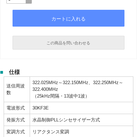
この商品を問い合わせる
必須
■
仕様
必須
322.025MHz～322.150MHz、322.250MHz～
送信周波
322.400MHz
数
（25kHz間隔・13波中1波）
電波形式
30KF3E
発振方式
水晶制御PLLシンセサイザー方式
必須
変調方式
リアクタンス変調