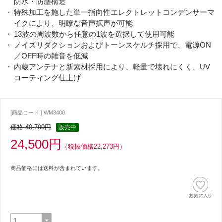
防水・防塵構造
特殊加工を施した単一指向性エレクトレットコンデンサーマ
イクにより、明瞭な音声拡声が可能
13波の周波数から任意の1波を選択して使用可能
ノイズリダクションおよびトーンスケルチ採用で、電源ON
／OFF時の雑音を低減
内蔵アンテナと新素材採用により、軽量で壊れにくく、UV
コーティング仕上げ
[商品コード ] WM3400
価格 40,700円
販売中
24,500円
（税抜価格22,273円）
商品価格には送料が含まれています。