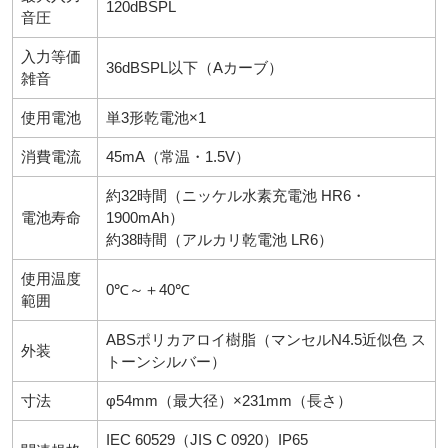
120dBSPL
音圧
入力等価
36dBSPL以下（Aカーブ）
雑音
使用電池
単3形乾電池×1
消費電流
45mA（常温・1.5V）
約32時間（ニッケル水素充電池 HR6・
電池寿命
1900mAh）
約38時間（アルカリ乾電池 LR6）
使用温度
0℃～＋40℃
範囲
ABSポリカアロイ樹脂（マンセルN4.5近似色 ス
外装
トーンシルバー）
寸法
φ54mm（最大径）×231mm（長さ）
IEC 60529（JIS C 0920）IP65