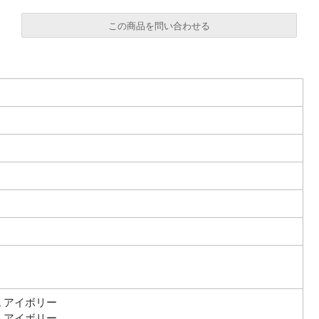
この商品を問い合わせる
必須
必須
必須
色 アイボリー
Eメール
電話
どちらでもよい
色 アイボリー