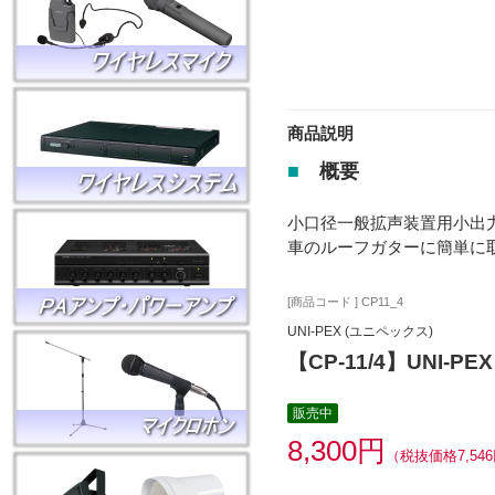
商品説明
■
概要
小口径一般拡声装置用小出
車のルーフガターに簡単に
[商品コード ] CP11_4
UNI-PEX (ユニペックス)
【CP-11/4】UNI
販売中
8,300円
（税抜価格7,54