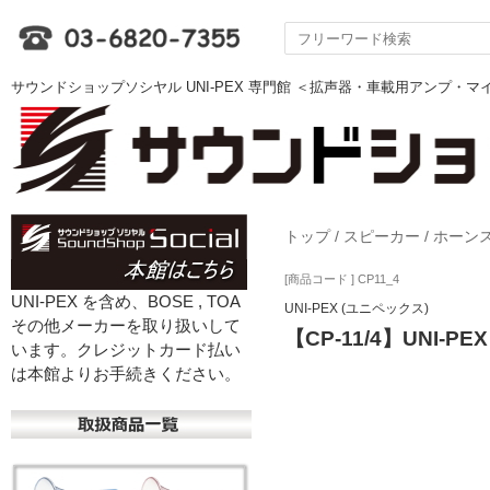
サウンドショップソシヤル UNI-PEX 専門館 ＜拡声器・車載用アンプ・
トップ
/
スピーカー
/
ホーン
[商品コード ] CP11_4
UNI-PEX を含め、BOSE , TOA
UNI-PEX (ユニペックス)
その他メーカーを取り扱いして
【CP-11/4】UNI
います。クレジットカード払い
は本館よりお手続きください。