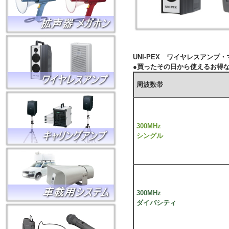
UNI-PEX ワイヤレスアンプ
●買ったその日から使えるお得
周波数帯
300MHz
シングル
300MHz
ダイバシティ