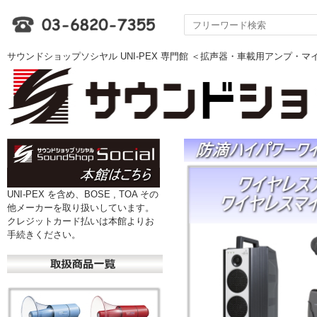
サウンドショップソシヤル UNI-PEX 専門館 ＜拡声器・車載用アンプ・
UNI-PEX を含め、BOSE , TOA その
他メーカーを取り扱いしています。
クレジットカード払いは本館よりお
手続きください。