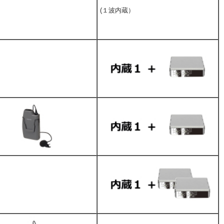
(１波内蔵）