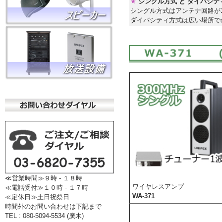
★
シングル方式 と ダイバシ
シングル方式はアンテナ回路が
ダイバシティ方式は広い場所で
≪営業時間≫９時 - １８時
ワイヤレスアンプ
≪電話受付≫１０時 - １７時
WA-371
≪定休日≫土日祝祭日
時間外のお問い合わせは下記まで
TEL : 080-5094-5534 (廣木)